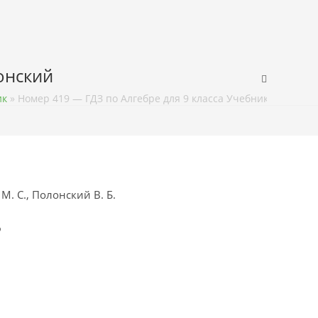
лонский
ик
»
Номер 419 — ГДЗ по Алгебре для 9 класса Учебник Мерзляк,
М. С., Полонский В. Б.
ф