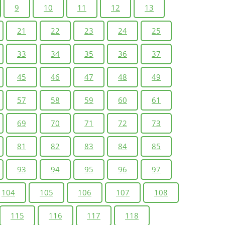
9
10
11
12
13
21
22
23
24
25
33
34
35
36
37
45
46
47
48
49
57
58
59
60
61
69
70
71
72
73
81
82
83
84
85
93
94
95
96
97
104
105
106
107
108
115
116
117
118