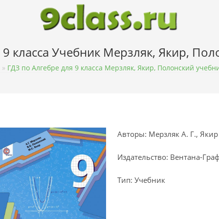
 9 класса Учебник Мерзляк, Якир, По
»
ГДЗ по Алгебре для 9 класса Мерзляк, Якир, Полонский учебн
Авторы: Мерзляк А. Г., Якир 
Издательство: Вентана-Гра
Тип: Учебник