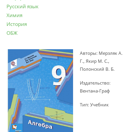
Русский язык
Химия
История
ОБЖ
Авторы: Мерзляк А.
Г., Якир М. С.,
Полонский В. Б.
Издательство:
Вентана-Граф
Тип: Учебник