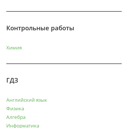
Контрольные работы
Химия
ГДЗ
Английский язык
Физика
Алгебра
Информатика