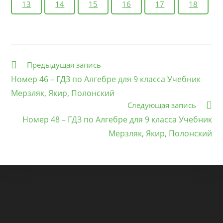
13
14
15
16
17
18
Еще
Предыдущая запись
статьи
Номер 46 – ГДЗ по Алгебре для 9 класса Учебник
Мерзляк, Якир, Полонский
Следующая запись
Номер 48 – ГДЗ по Алгебре для 9 класса Учебник
Мерзляк, Якир, Полонский