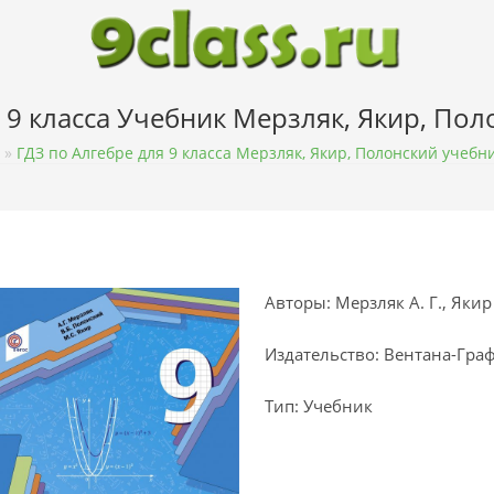
 9 класса Учебник Мерзляк, Якир, По
»
ГДЗ по Алгебре для 9 класса Мерзляк, Якир, Полонский учебн
Авторы: Мерзляк А. Г., Якир 
Издательство: Вентана-Гра
Тип: Учебник