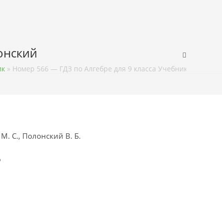
лонский
ик
»
Номер 566 — ГДЗ по Алгебре для 9 класса Учебник Мерзляк,
М. С., Полонский В. Б.
ф