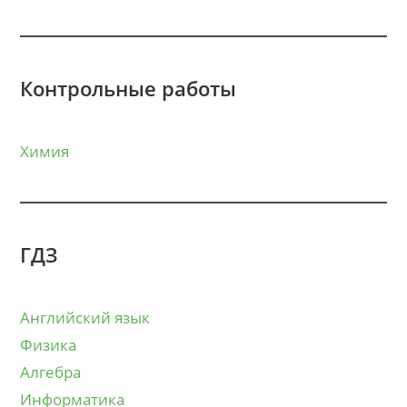
Контрольные работы
Химия
ГДЗ
Английский язык
Физика
Алгебра
Информатика