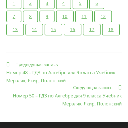
1
2
3
4
5
6
7
8
9
10
11
12
13
14
15
16
17
18
Еще
Предыдущая запись
статьи
Номер 48 – ГДЗ по Алгебре для 9 класса Учебник
Мерзляк, Якир, Полонский
Следующая запись
Номер 50 – ГДЗ по Алгебре для 9 класса Учебник
Мерзляк, Якир, Полонский