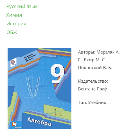
Русский язык
Химия
История
ОБЖ
Авторы: Мерзляк А.
Г., Якир М. С.,
Полонский В. Б.
Издательство:
Вентана-Граф
Тип: Учебник