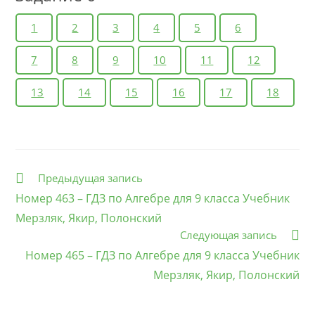
1
2
3
4
5
6
7
8
9
10
11
12
13
14
15
16
17
18
Еще
Предыдущая запись
статьи
Номер 463 – ГДЗ по Алгебре для 9 класса Учебник
Мерзляк, Якир, Полонский
Следующая запись
Номер 465 – ГДЗ по Алгебре для 9 класса Учебник
Мерзляк, Якир, Полонский