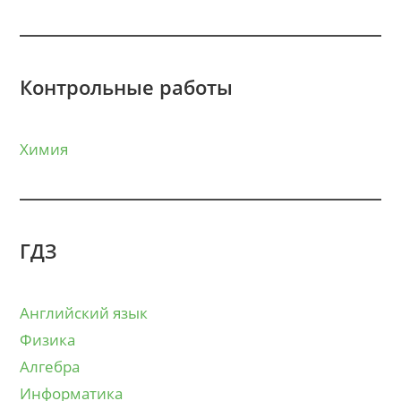
Контрольные работы
Химия
ГДЗ
Английский язык
Физика
Алгебра
Информатика