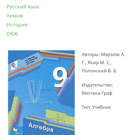
Русский язык
Химия
История
ОБЖ
Авторы: Мерзляк А.
Г., Якир М. С.,
Полонский В. Б.
Издательство:
Вентана-Граф
Тип: Учебник