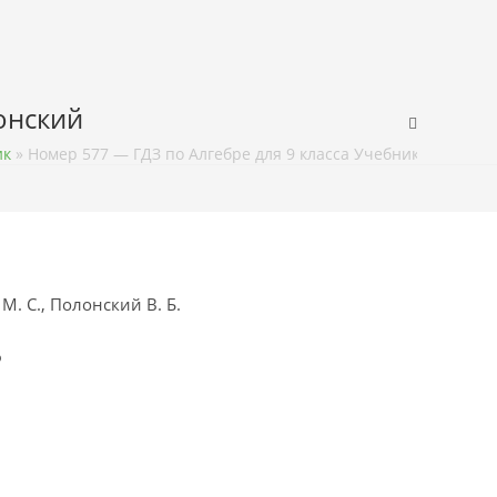
лонский
ик
»
Номер 577 — ГДЗ по Алгебре для 9 класса Учебник Мерзляк,
М. С., Полонский В. Б.
ф