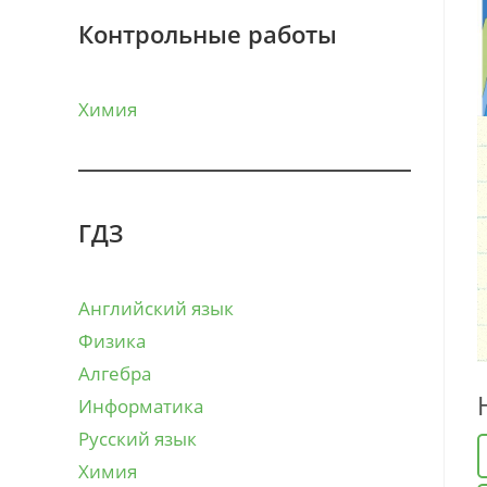
Контрольные работы
Химия
ГДЗ
Английский язык
Физика
Алгебра
Информатика
Русский язык
Химия