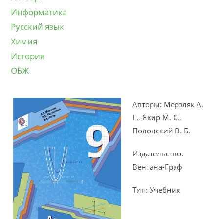
Информатика
Русский язык
Химия
История
ОБЖ
Авторы: Мерзляк А.
Г., Якир М. С.,
Полонский В. Б.
Издательство:
Вентана-Граф
Тип: Учебник