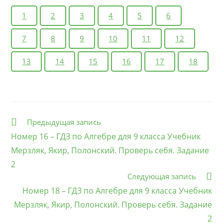
1
2
3
4
5
6
7
8
9
10
11
12
13
14
15
16
17
18
Еще
Предыдущая запись
статьи
Номер 16 – ГДЗ по Алгебре для 9 класса Учебник
Мерзляк, Якир, Полонский. Проверь себя. Задание
2
Следующая запись
Номер 18 – ГДЗ по Алгебре для 9 класса Учебник
Мерзляк, Якир, Полонский. Проверь себя. Задание
2