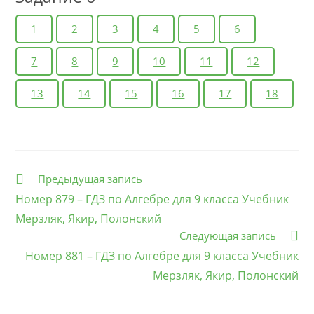
1
2
3
4
5
6
7
8
9
10
11
12
13
14
15
16
17
18
Еще
Предыдущая запись
статьи
Номер 879 – ГДЗ по Алгебре для 9 класса Учебник
Мерзляк, Якир, Полонский
Следующая запись
Номер 881 – ГДЗ по Алгебре для 9 класса Учебник
Мерзляк, Якир, Полонский