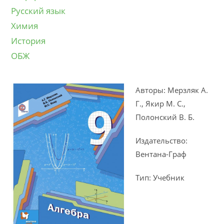
Русский язык
Химия
История
ОБЖ
Авторы: Мерзляк А.
Г., Якир М. С.,
Полонский В. Б.
Издательство:
Вентана-Граф
Тип: Учебник