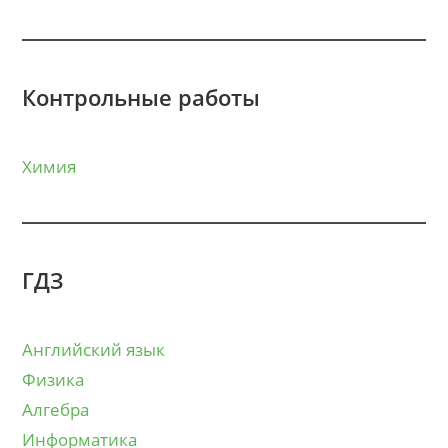
Контрольные работы
Химия
ГДЗ
Английский язык
Физика
Алгебра
Информатика