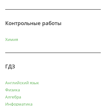
Контрольные работы
Химия
ГДЗ
Английский язык
Физика
Алгебра
Информатика