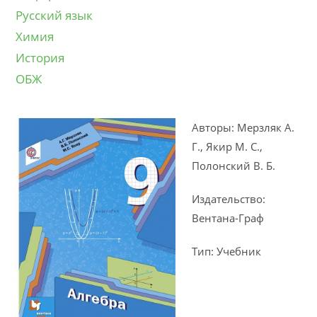
Русский язык
Химия
История
ОБЖ
Авторы: Мерзляк А.
Г., Якир М. С.,
Полонский В. Б.
Издательство:
Вентана-Граф
Тип: Учебник