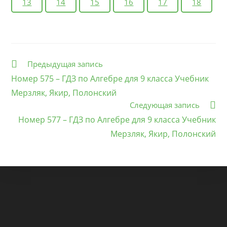
13
14
15
16
17
18
Еще
Предыдущая запись
статьи
Номер 575 – ГДЗ по Алгебре для 9 класса Учебник
Мерзляк, Якир, Полонский
Следующая запись
Номер 577 – ГДЗ по Алгебре для 9 класса Учебник
Мерзляк, Якир, Полонский