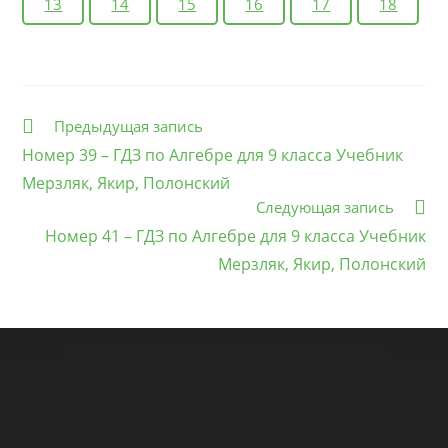
13
14
15
16
17
18
Еще
Предыдущая запись
статьи
Номер 39 – ГДЗ по Алгебре для 9 класса Учебник
Мерзляк, Якир, Полонский
Следующая запись
Номер 41 – ГДЗ по Алгебре для 9 класса Учебник
Мерзляк, Якир, Полонский