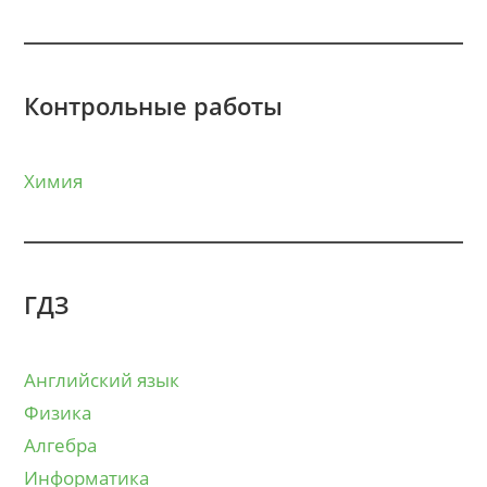
Контрольные работы
Химия
ГДЗ
Английский язык
Физика
Алгебра
Информатика