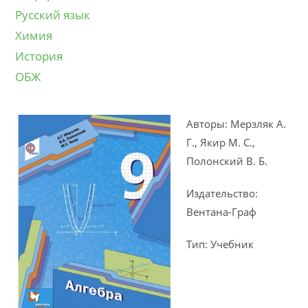
Русский язык
Химия
История
ОБЖ
Авторы: Мерзляк А.
Г., Якир М. С.,
Полонский В. Б.
Издательство:
Вентана-Граф
Тип: Учебник