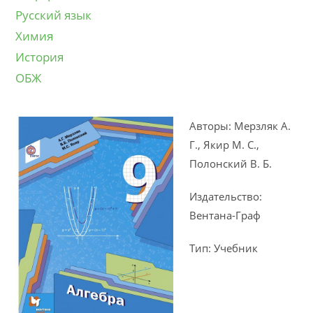
Русский язык
Химия
История
ОБЖ
Авторы: Мерзляк А.
Г., Якир М. С.,
Полонский В. Б.
Издательство:
Вентана-Граф
Тип: Учебник