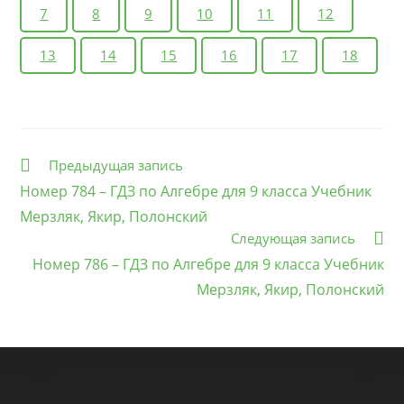
7
8
9
10
11
12
13
14
15
16
17
18
Еще
Предыдущая запись
статьи
Номер 784 – ГДЗ по Алгебре для 9 класса Учебник
Мерзляк, Якир, Полонский
Следующая запись
Номер 786 – ГДЗ по Алгебре для 9 класса Учебник
Мерзляк, Якир, Полонский