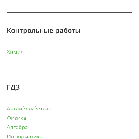
Контрольные работы
Химия
ГДЗ
Английский язык
Физика
Алгебра
Информатика