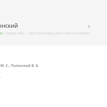
лонский
ик
»
Номер 848 — ГДЗ по Алгебре для 9 класса Учебник Мерзляк,
М. С., Полонский В. Б.
ф