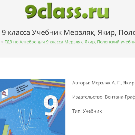
 9 класса Учебник Мерзляк, Якир, По
»
ГДЗ по Алгебре для 9 класса Мерзляк, Якир, Полонский учебн
Авторы: Мерзляк А. Г., Якир 
Издательство: Вентана-Гра
Тип: Учебник