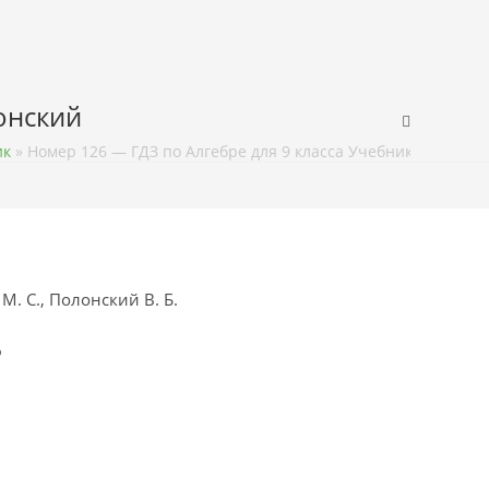
лонский
ик
»
Номер 126 — ГДЗ по Алгебре для 9 класса Учебник Мерзляк,
М. С., Полонский В. Б.
ф