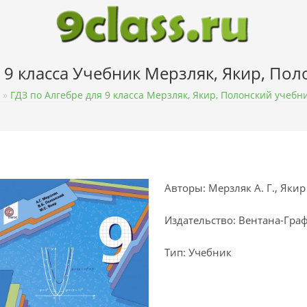
 9 класса Учебник Мерзляк, Якир, По
»
ГДЗ по Алгебре для 9 класса Мерзляк, Якир, Полонский учебн
Авторы: Мерзляк А. Г., Якир 
Издательство: Вентана-Гра
Тип: Учебник