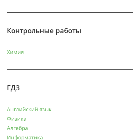
Контрольные работы
Химия
ГДЗ
Английский язык
Физика
Алгебра
Информатика