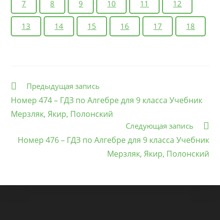
7
8
9
10
11
12
13
14
15
16
17
18
Еще
Предыдущая запись
статьи
Номер 474 – ГДЗ по Алгебре для 9 класса Учебник
Мерзляк, Якир, Полонский
Следующая запись
Номер 476 – ГДЗ по Алгебре для 9 класса Учебник
Мерзляк, Якир, Полонский