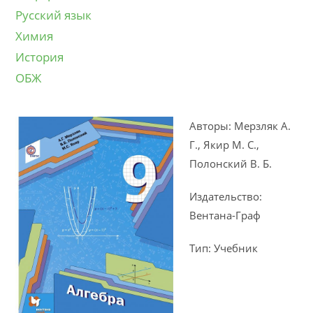
Русский язык
Химия
История
ОБЖ
Авторы: Мерзляк А.
Г., Якир М. С.,
Полонский В. Б.
Издательство:
Вентана-Граф
Тип: Учебник