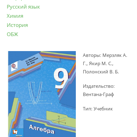
Русский язык
Химия
История
ОБЖ
Авторы: Мерзляк А.
Г., Якир М. С.,
Полонский В. Б.
Издательство:
Вентана-Граф
Тип: Учебник