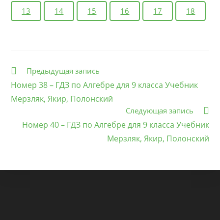
13
14
15
16
17
18
Еще
Предыдущая запись
статьи
Номер 38 – ГДЗ по Алгебре для 9 класса Учебник
Мерзляк, Якир, Полонский
Следующая запись
Номер 40 – ГДЗ по Алгебре для 9 класса Учебник
Мерзляк, Якир, Полонский