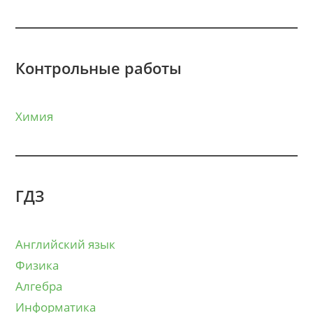
Контрольные работы
Химия
ГДЗ
Английский язык
Физика
Алгебра
Информатика