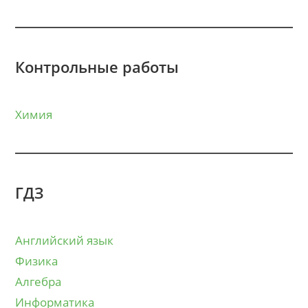
Контрольные работы
Химия
ГДЗ
Английский язык
Физика
Алгебра
Информатика