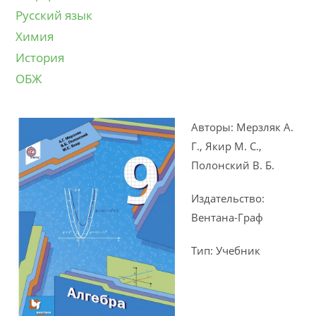
Русский язык
Химия
История
ОБЖ
Авторы: Мерзляк А.
Г., Якир М. С.,
Полонский В. Б.
Издательство:
Вентана-Граф
Тип: Учебник