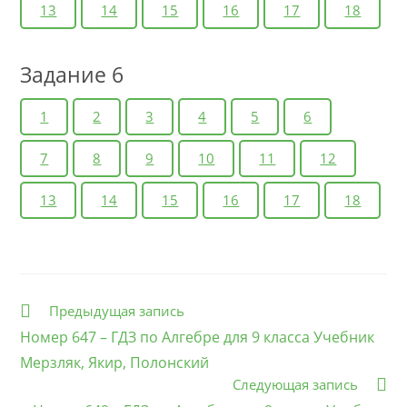
13
14
15
16
17
18
Задание 6
1
2
3
4
5
6
7
8
9
10
11
12
13
14
15
16
17
18
Еще
Предыдущая запись
статьи
Номер 647 – ГДЗ по Алгебре для 9 класса Учебник
Мерзляк, Якир, Полонский
Следующая запись