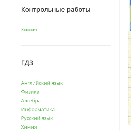
Контрольные работы
Химия
ГДЗ
Английский язык
Физика
Алгебра
Информатика
Русский язык
Химия