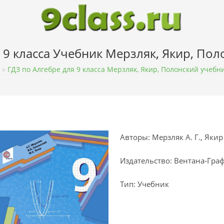
 9 класса Учебник Мерзляк, Якир, По
»
ГДЗ по Алгебре для 9 класса Мерзляк, Якир, Полонский учебн
Авторы: Мерзляк А. Г., Якир 
Издательство: Вентана-Гра
Тип: Учебник