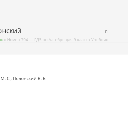
лонский
ик
»
Номер 704 — ГДЗ по Алгебре для 9 класса Учебник Мерзляк,
М. С., Полонский В. Б.
ф