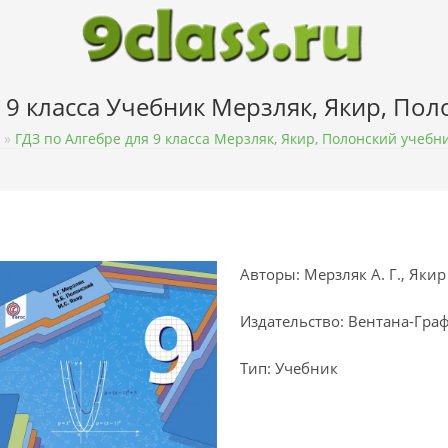
 9 класса Учебник Мерзляк, Якир, По
»
ГДЗ по Алгебре для 9 класса Мерзляк, Якир, Полонский учебн
Авторы: Мерзляк А. Г., Якир 
Издательство: Вентана-Гра
Тип: Учебник