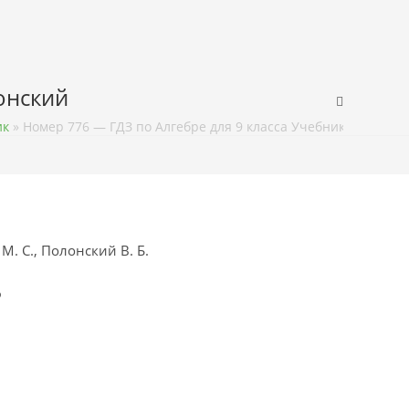
лонский
ик
»
Номер 776 — ГДЗ по Алгебре для 9 класса Учебник Мерзляк,
М. С., Полонский В. Б.
ф