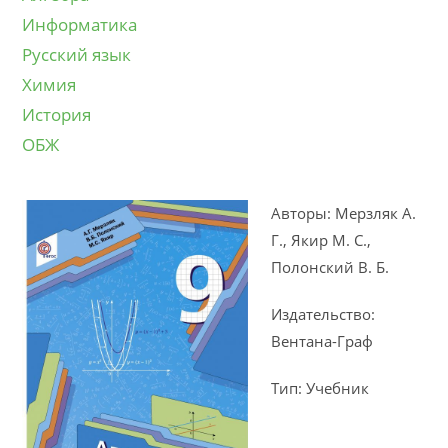
Информатика
Русский язык
Химия
История
ОБЖ
Авторы: Мерзляк А.
Г., Якир М. С.,
Полонский В. Б.
Издательство:
Вентана-Граф
Тип: Учебник