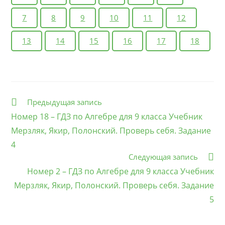
7
8
9
10
11
12
13
14
15
16
17
18
Еще
Предыдущая запись
статьи
Номер 18 – ГДЗ по Алгебре для 9 класса Учебник
Мерзляк, Якир, Полонский. Проверь себя. Задание
4
Следующая запись
Номер 2 – ГДЗ по Алгебре для 9 класса Учебник
Мерзляк, Якир, Полонский. Проверь себя. Задание
5