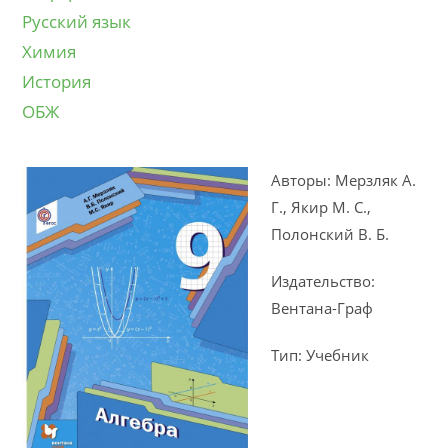
Русский язык
Химия
История
ОБЖ
Авторы: Мерзляк А.
Г., Якир М. С.,
Полонский В. Б.
Издательство:
Вентана-Граф
Тип: Учебник