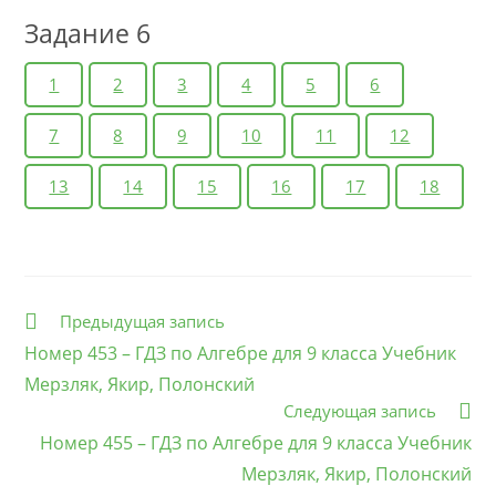
Задание 6
1
2
3
4
5
6
7
8
9
10
11
12
13
14
15
16
17
18
Еще
Предыдущая запись
статьи
Номер 453 – ГДЗ по Алгебре для 9 класса Учебник
Мерзляк, Якир, Полонский
Следующая запись
Номер 455 – ГДЗ по Алгебре для 9 класса Учебник
Мерзляк, Якир, Полонский