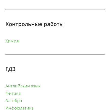
Контрольные работы
Химия
ГДЗ
Английский язык
Физика
Алгебра
Информатика