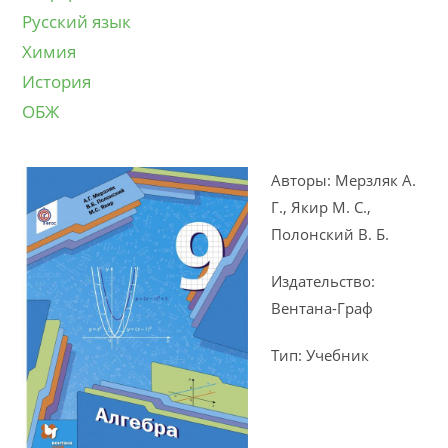
Русский язык
Химия
История
ОБЖ
Авторы: Мерзляк А.
Г., Якир М. С.,
Полонский В. Б.
Издательство:
Вентана-Граф
Тип: Учебник