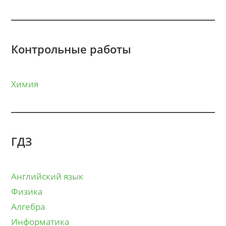
Контрольные работы
Химия
ГДЗ
Английский язык
Физика
Алгебра
Информатика