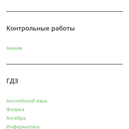
Контрольные работы
Химия
ГДЗ
Английский язык
Физика
Алгебра
Информатика