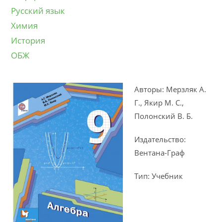
Русский язык
Химия
История
ОБЖ
Авторы: Мерзляк А.
Г., Якир М. С.,
Полонский В. Б.
Издательство:
Вентана-Граф
Тип: Учебник