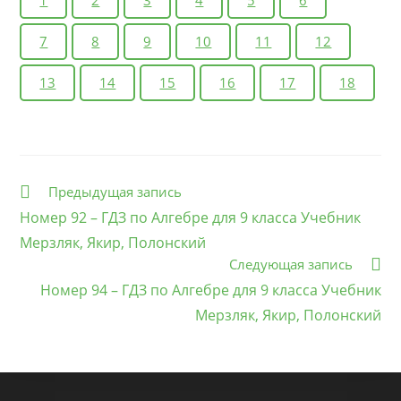
1
2
3
4
5
6
7
8
9
10
11
12
13
14
15
16
17
18
Еще
Предыдущая запись
статьи
Номер 92 – ГДЗ по Алгебре для 9 класса Учебник
Мерзляк, Якир, Полонский
Следующая запись
Номер 94 – ГДЗ по Алгебре для 9 класса Учебник
Мерзляк, Якир, Полонский