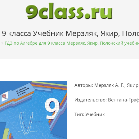
 9 класса Учебник Мерзляк, Якир, По
»
ГДЗ по Алгебре для 9 класса Мерзляк, Якир, Полонский учебн
Авторы: Мерзляк А. Г., Якир 
Издательство: Вентана-Гра
Тип: Учебник