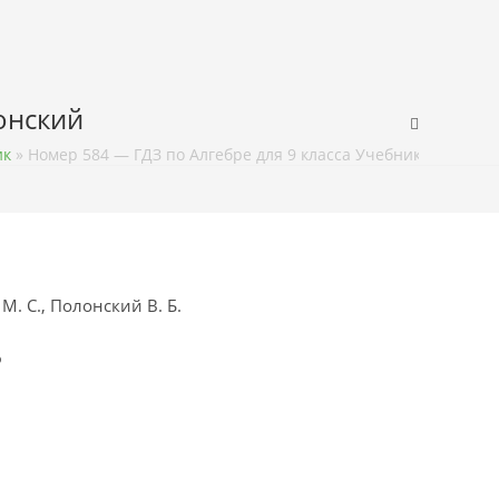
лонский
ик
»
Номер 584 — ГДЗ по Алгебре для 9 класса Учебник Мерзляк,
М. С., Полонский В. Б.
ф