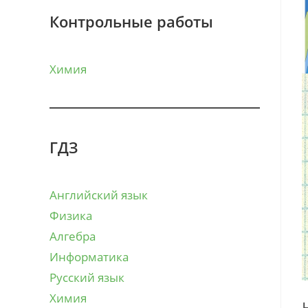
Контрольные работы
Химия
ГДЗ
Английский язык
Физика
Алгебра
Информатика
Русский язык
Химия