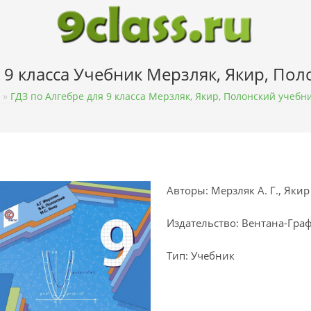
 9 класса Учебник Мерзляк, Якир, По
»
ГДЗ по Алгебре для 9 класса Мерзляк, Якир, Полонский учебн
Авторы: Мерзляк А. Г., Якир 
Издательство: Вентана-Гра
Тип: Учебник