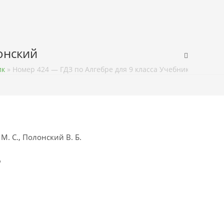
лонский
ик
»
Номер 424 — ГДЗ по Алгебре для 9 класса Учебник Мерзляк,
М. С., Полонский В. Б.
ф