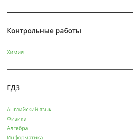
Контрольные работы
Химия
ГДЗ
Английский язык
Физика
Алгебра
Информатика