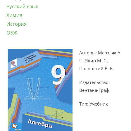
Русский язык
Химия
История
ОБЖ
Авторы: Мерзляк А.
Г., Якир М. С.,
Полонский В. Б.
Издательство:
Вентана-Граф
Тип: Учебник