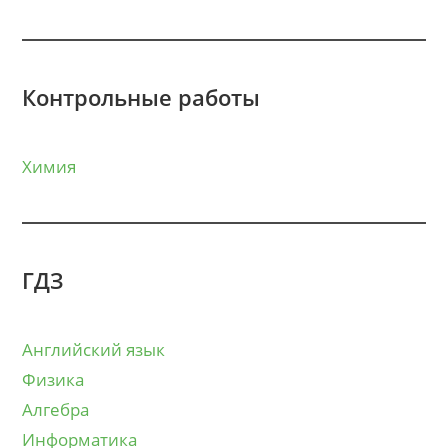
Контрольные работы
Химия
ГДЗ
Английский язык
Физика
Алгебра
Информатика