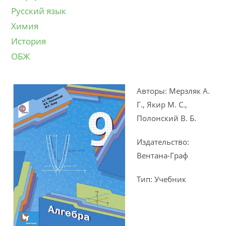
Русский язык
Химия
История
ОБЖ
Авторы: Мерзляк А.
Г., Якир М. С.,
Полонский В. Б.
Издательство:
Вентана-Граф
Тип: Учебник