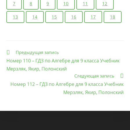
7
8
9
10
11
12
13
14
15
16
17
18
Еще
Предыдущая запись
статьи
Номер 110 – ГДЗ по Алгебре для 9 класса Учебник
Мерзляк, Якир, Полонский
Следующая запись
Номер 112 – ГДЗ по Алгебре для 9 класса Учебник
Мерзляк, Якир, Полонский