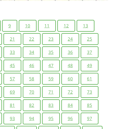
9
10
11
12
13
21
22
23
24
25
33
34
35
36
37
45
46
47
48
49
57
58
59
60
61
69
70
71
72
73
81
82
83
84
85
93
94
95
96
97