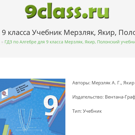
 9 класса Учебник Мерзляк, Якир, По
»
ГДЗ по Алгебре для 9 класса Мерзляк, Якир, Полонский учебн
Авторы: Мерзляк А. Г., Якир 
Издательство: Вентана-Гра
Тип: Учебник