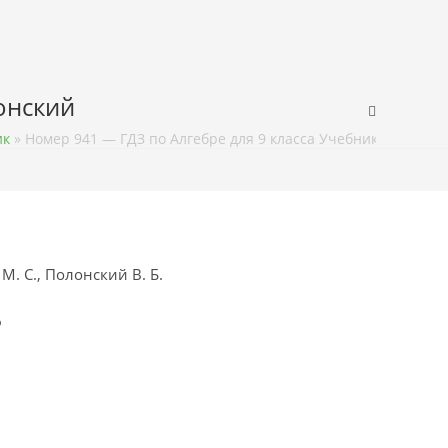
лонский
ик
»
Номер 941 — ГДЗ по Алгебре для 9 класса Учебник Мерзляк,
М. С., Полонский В. Б.
ф