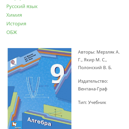
Русский язык
Химия
История
ОБЖ
Авторы: Мерзляк А.
Г., Якир М. С.,
Полонский В. Б.
Издательство:
Вентана-Граф
Тип: Учебник