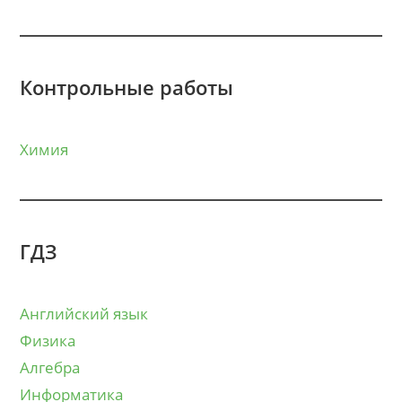
Контрольные работы
Химия
ГДЗ
Английский язык
Физика
Алгебра
Информатика