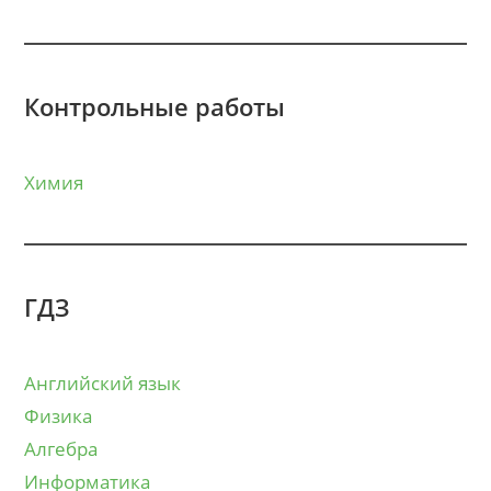
Контрольные работы
Химия
ГДЗ
Английский язык
Физика
Алгебра
Информатика