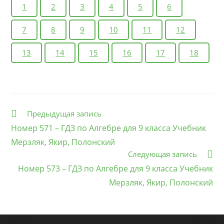
1
2
3
4
5
6
7
8
9
10
11
12
13
14
15
16
17
18
Еще
Предыдущая запись
статьи
Номер 571 – ГДЗ по Алгебре для 9 класса Учебник
Мерзляк, Якир, Полонский
Следующая запись
Номер 573 – ГДЗ по Алгебре для 9 класса Учебник
Мерзляк, Якир, Полонский