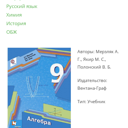
Русский язык
Химия
История
ОБЖ
Авторы: Мерзляк А.
Г., Якир М. С.,
Полонский В. Б.
Издательство:
Вентана-Граф
Тип: Учебник