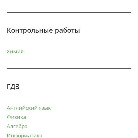
Контрольные работы
Химия
ГДЗ
Английский язык
Физика
Алгебра
Информатика