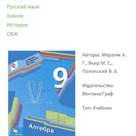
Русский язык
Химия
История
ОБЖ
Авторы: Мерзляк А.
Г., Якир М. С.,
Полонский В. Б.
Издательство:
Вентана-Граф
Тип: Учебник