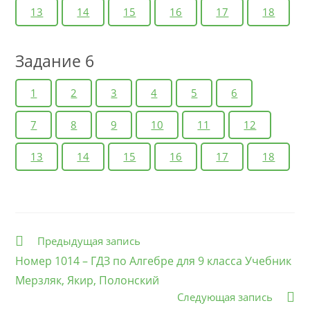
13
14
15
16
17
18
Задание 6
1
2
3
4
5
6
7
8
9
10
11
12
13
14
15
16
17
18
Еще
Предыдущая запись
статьи
Номер 1014 – ГДЗ по Алгебре для 9 класса Учебник
Мерзляк, Якир, Полонский
Следующая запись