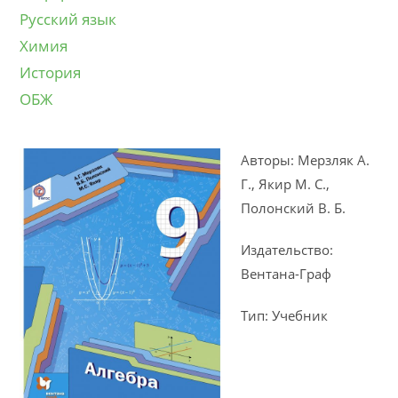
Русский язык
Химия
История
ОБЖ
Авторы: Мерзляк А.
Г., Якир М. С.,
Полонский В. Б.
Издательство:
Вентана-Граф
Тип: Учебник