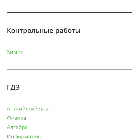
Контрольные работы
Химия
ГДЗ
Английский язык
Физика
Алгебра
Информатика