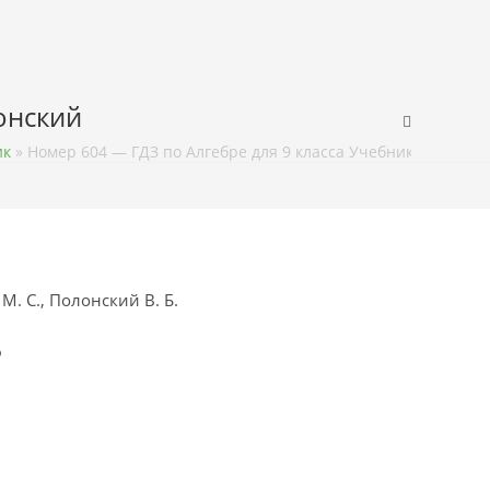
лонский
ик
»
Номер 604 — ГДЗ по Алгебре для 9 класса Учебник Мерзляк,
М. С., Полонский В. Б.
ф