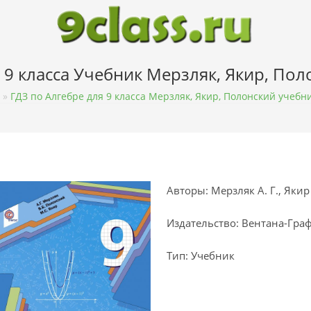
 9 класса Учебник Мерзляк, Якир, По
»
ГДЗ по Алгебре для 9 класса Мерзляк, Якир, Полонский учебн
Авторы: Мерзляк А. Г., Якир 
Издательство: Вентана-Гра
Тип: Учебник