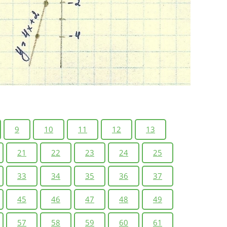
9
10
11
12
13
21
22
23
24
25
33
34
35
36
37
45
46
47
48
49
57
58
59
60
61