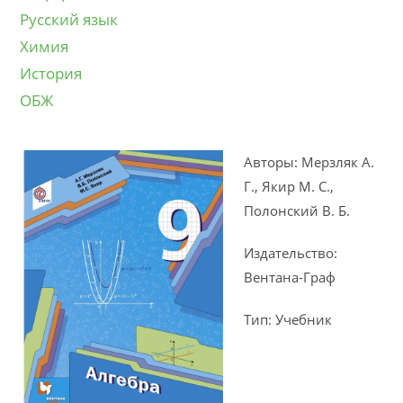
Русский язык
Химия
История
ОБЖ
Авторы: Мерзляк А.
Г., Якир М. С.,
Полонский В. Б.
Издательство:
Вентана-Граф
Тип: Учебник