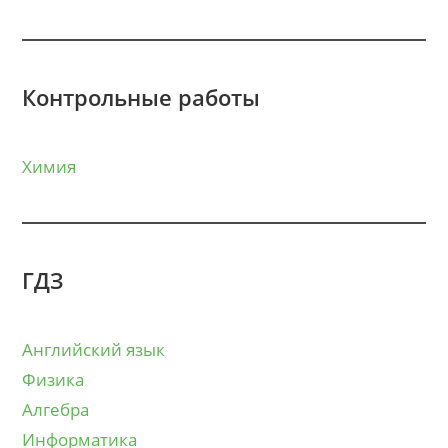
Контрольные работы
Химия
ГДЗ
Английский язык
Физика
Алгебра
Информатика