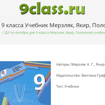
 9 класса Учебник Мерзляк, Якир, По
»
ГДЗ по Алгебре для 9 класса Мерзляк, Якир, Полонский учебн
Авторы: Мерзляк А. Г., Якир 
Издательство: Вентана-Гра
Тип: Учебник