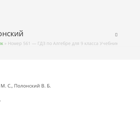
лонский
ик
»
Номер 561 — ГДЗ по Алгебре для 9 класса Учебник Мерзляк,
М. С., Полонский В. Б.
ф