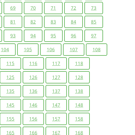
69
70
71
72
73
81
82
83
84
85
93
94
95
96
97
104
105
106
107
108
115
116
117
118
125
126
127
128
135
136
137
138
145
146
147
148
155
156
157
158
165
166
167
168