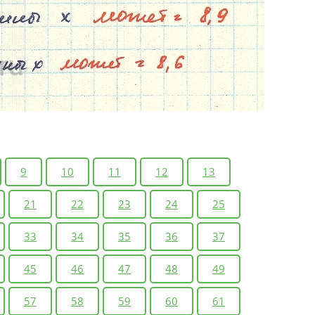
9
10
11
12
13
21
22
23
24
25
33
34
35
36
37
45
46
47
48
49
57
58
59
60
61