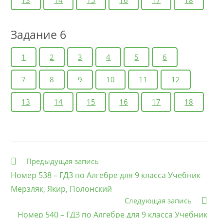
13
14
15
16
17
18
Задание 6
1
2
3
4
5
6
7
8
9
10
11
12
13
14
15
16
17
18
Еще
Предыдущая запись
статьи
Номер 538 – ГДЗ по Алгебре для 9 класса Учебник
Мерзляк, Якир, Полонский
Следующая запись
Номер 540 – ГДЗ по Алгебре для 9 класса Учебник