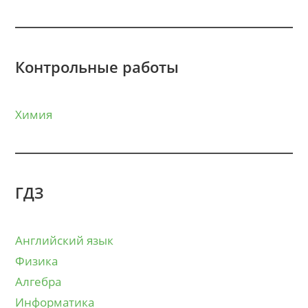
Контрольные работы
Химия
ГДЗ
Английский язык
Физика
Алгебра
Информатика