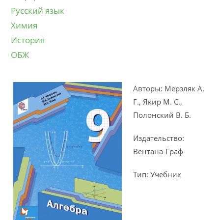
Русский язык
Химия
История
ОБЖ
Авторы: Мерзляк А.
Г., Якир М. С.,
Полонский В. Б.
Издательство:
Вентана-Граф
Тип: Учебник