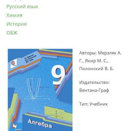
Русский язык
Химия
История
ОБЖ
Авторы: Мерзляк А.
Г., Якир М. С.,
Полонский В. Б.
Издательство:
Вентана-Граф
Тип: Учебник