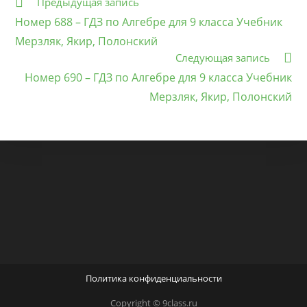
Еще
Предыдущая запись
статьи
Номер 688 – ГДЗ по Алгебре для 9 класса Учебник
Мерзляк, Якир, Полонский
Следующая запись
Номер 690 – ГДЗ по Алгебре для 9 класса Учебник
Мерзляк, Якир, Полонский
Политика конфиденциальности
Copyright © 9class.ru