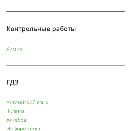
Контрольные работы
Химия
ГДЗ
Английский язык
Физика
Алгебра
Информатика