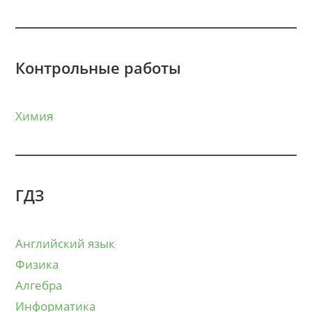
Контрольные работы
Химия
ГДЗ
Английский язык
Физика
Алгебра
Информатика