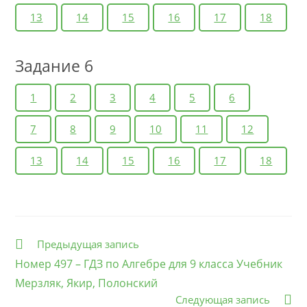
13
14
15
16
17
18
Задание 6
1
2
3
4
5
6
7
8
9
10
11
12
13
14
15
16
17
18
Еще
Предыдущая запись
статьи
Номер 497 – ГДЗ по Алгебре для 9 класса Учебник
Мерзляк, Якир, Полонский
Следующая запись