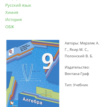
Русский язык
Химия
История
ОБЖ
Авторы: Мерзляк А.
Г., Якир М. С.,
Полонский В. Б.
Издательство:
Вентана-Граф
Тип: Учебник