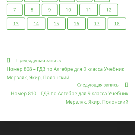
7
8
9
10
11
12
13
14
15
16
17
18
Еще
Предыдущая запись
статьи
Номер 808 – ГДЗ по Алгебре для 9 класса Учебник
Мерзляк, Якир, Полонский
Следующая запись
Номер 810 – ГДЗ по Алгебре для 9 класса Учебник
Мерзляк, Якир, Полонский