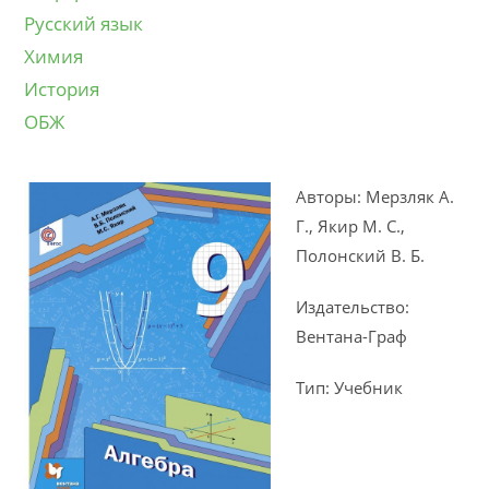
Русский язык
Химия
История
ОБЖ
Авторы: Мерзляк А.
Г., Якир М. С.,
Полонский В. Б.
Издательство:
Вентана-Граф
Тип: Учебник