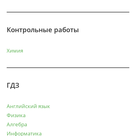
Контрольные работы
Химия
ГДЗ
Английский язык
Физика
Алгебра
Информатика