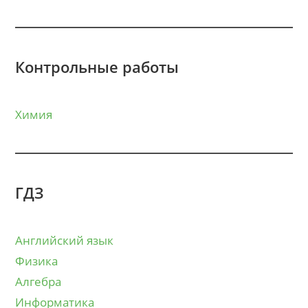
Контрольные работы
Химия
ГДЗ
Английский язык
Физика
Алгебра
Информатика