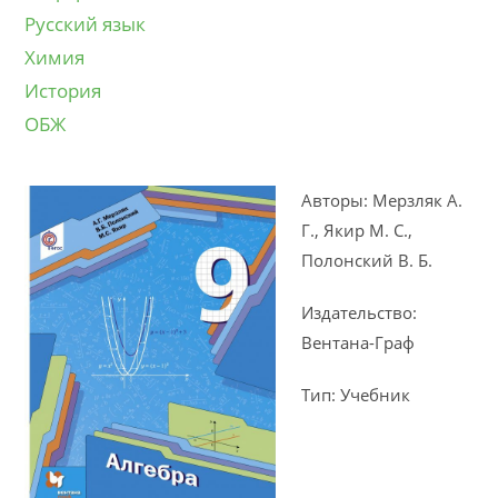
Русский язык
Химия
История
ОБЖ
Авторы: Мерзляк А.
Г., Якир М. С.,
Полонский В. Б.
Издательство:
Вентана-Граф
Тип: Учебник