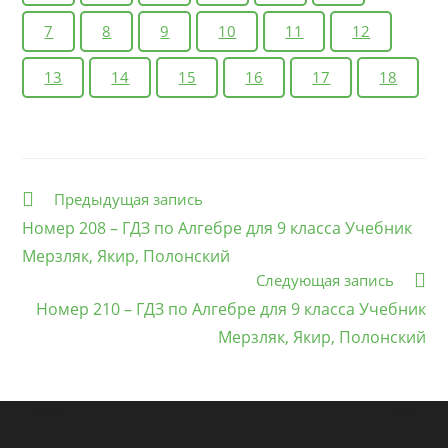
7
8
9
10
11
12
13
14
15
16
17
18
Еще
Предыдущая запись
статьи
Номер 208 – ГДЗ по Алгебре для 9 класса Учебник
Мерзляк, Якир, Полонский
Следующая запись
Номер 210 – ГДЗ по Алгебре для 9 класса Учебник
Мерзляк, Якир, Полонский