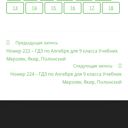
13
14
15
16
17
18
Еще
Предыдущая запись
статьи
Номер 222 – ГДЗ по Алгебре для 9 класса Учебник
Мерзляк, Якир, Полонский
Следующая запись
Номер 224 – ГДЗ по Алгебре для 9 класса Учебник
Мерзляк, Якир, Полонский