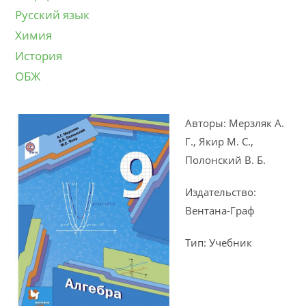
Русский язык
Химия
История
ОБЖ
Авторы: Мерзляк А.
Г., Якир М. С.,
Полонский В. Б.
Издательство:
Вентана-Граф
Тип: Учебник