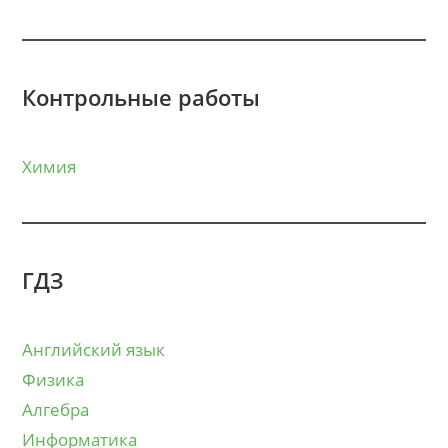
Контрольные работы
Химия
ГДЗ
Английский язык
Физика
Алгебра
Информатика