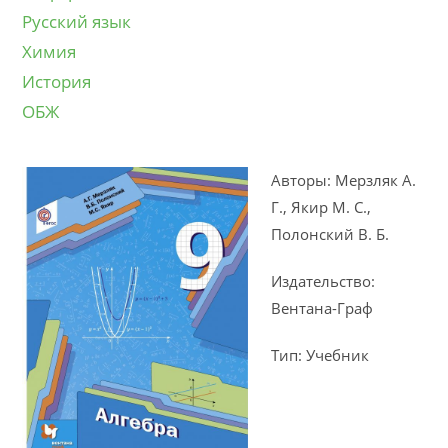
Русский язык
Химия
История
ОБЖ
Авторы: Мерзляк А.
Г., Якир М. С.,
Полонский В. Б.
Издательство:
Вентана-Граф
Тип: Учебник