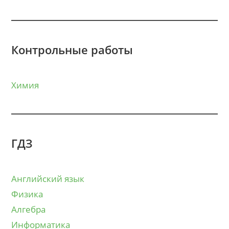
Контрольные работы
Химия
ГДЗ
Английский язык
Физика
Алгебра
Информатика