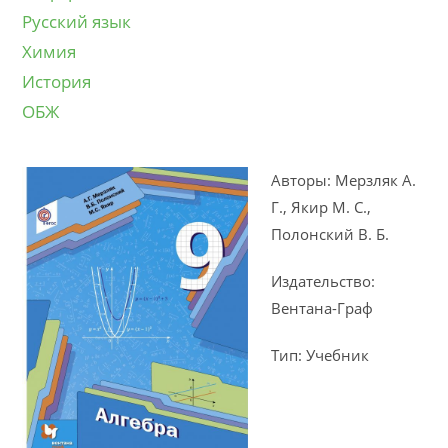
Русский язык
Химия
История
ОБЖ
Авторы: Мерзляк А.
Г., Якир М. С.,
Полонский В. Б.
Издательство:
Вентана-Граф
Тип: Учебник