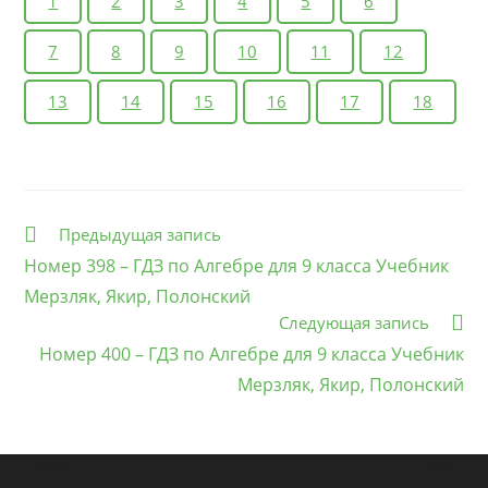
1
2
3
4
5
6
7
8
9
10
11
12
13
14
15
16
17
18
Еще
Предыдущая запись
статьи
Номер 398 – ГДЗ по Алгебре для 9 класса Учебник
Мерзляк, Якир, Полонский
Следующая запись
Номер 400 – ГДЗ по Алгебре для 9 класса Учебник
Мерзляк, Якир, Полонский