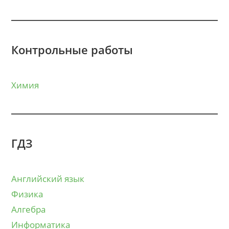
Контрольные работы
Химия
ГДЗ
Английский язык
Физика
Алгебра
Информатика