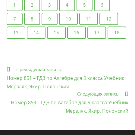
1
2
3
4
5
6
7
8
9
10
11
12
13
14
15
16
17
18
Еще
Предыдущая запись
статьи
Номер 851 – ГДЗ по Алгебре для 9 класса Учебник
Мерзляк, Якир, Полонский
Следующая запись
Номер 853 – ГДЗ по Алгебре для 9 класса Учебник
Мерзляк, Якир, Полонский