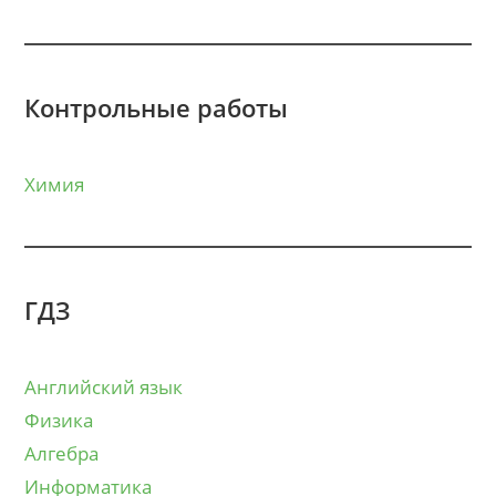
Контрольные работы
Химия
ГДЗ
Английский язык
Физика
Алгебра
Информатика