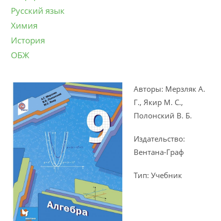
Русский язык
Химия
История
ОБЖ
Авторы: Мерзляк А.
Г., Якир М. С.,
Полонский В. Б.
Издательство:
Вентана-Граф
Тип: Учебник