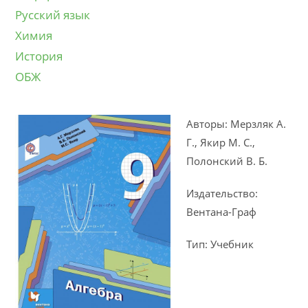
Русский язык
Химия
История
ОБЖ
Авторы: Мерзляк А.
Г., Якир М. С.,
Полонский В. Б.
Издательство:
Вентана-Граф
Тип: Учебник