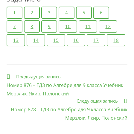
1
2
3
4
5
6
7
8
9
10
11
12
13
14
15
16
17
18
Еще
Предыдущая запись
статьи
Номер 876 – ГДЗ по Алгебре для 9 класса Учебник
Мерзляк, Якир, Полонский
Следующая запись
Номер 878 – ГДЗ по Алгебре для 9 класса Учебник
Мерзляк, Якир, Полонский