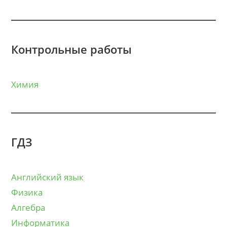
Контрольные работы
Химия
ГДЗ
Английский язык
Физика
Алгебра
Информатика