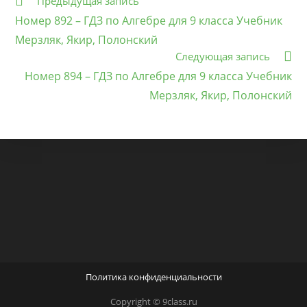
Предыдущая запись
статьи
Номер 892 – ГДЗ по Алгебре для 9 класса Учебник
Мерзляк, Якир, Полонский
Следующая запись
Номер 894 – ГДЗ по Алгебре для 9 класса Учебник
Мерзляк, Якир, Полонский
Политика конфиденциальности
Copyright © 9class.ru