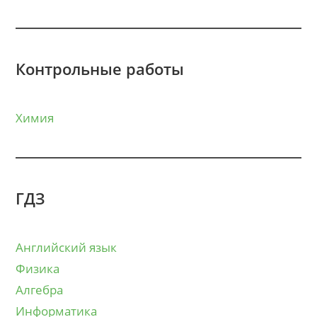
Контрольные работы
Химия
ГДЗ
Английский язык
Физика
Алгебра
Информатика