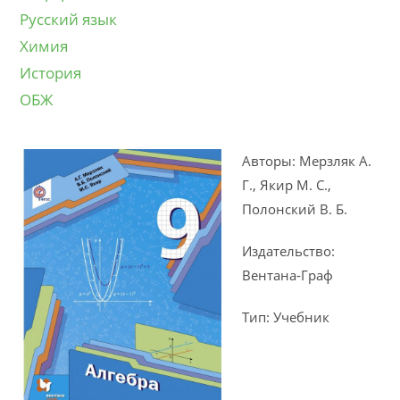
Русский язык
Химия
История
ОБЖ
Авторы: Мерзляк А.
Г., Якир М. С.,
Полонский В. Б.
Издательство:
Вентана-Граф
Тип: Учебник