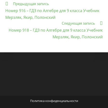
Еще
Предыдущая запись
статьи
Номер 916 – ГДЗ по Алгебре для 9 класса Учебник
Мерзляк, Якир, Полонский
Следующая запись
Номер 918 – ГДЗ по Алгебре для 9 класса Учебник
Мерзляк, Якир, Полонский
Политика конфиденциальности