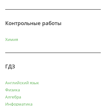
Контрольные работы
Химия
ГДЗ
Английский язык
Физика
Алгебра
Информатика