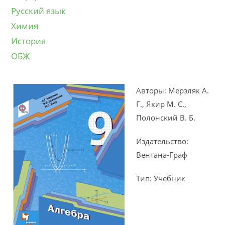
Русский язык
Химия
История
ОБЖ
Авторы: Мерзляк А.
Г., Якир М. С.,
Полонский В. Б.
Издательство:
Вентана-Граф
Тип: Учебник