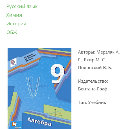
Русский язык
Химия
История
ОБЖ
Авторы: Мерзляк А.
Г., Якир М. С.,
Полонский В. Б.
Издательство:
Вентана-Граф
Тип: Учебник