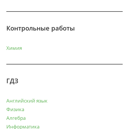
Контрольные работы
Химия
ГДЗ
Английский язык
Физика
Алгебра
Информатика