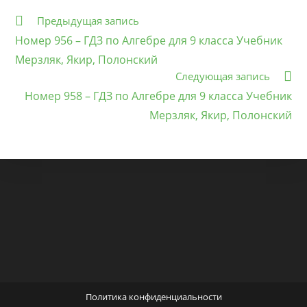
Еще
Предыдущая запись
статьи
Номер 956 – ГДЗ по Алгебре для 9 класса Учебник
Мерзляк, Якир, Полонский
Следующая запись
Номер 958 – ГДЗ по Алгебре для 9 класса Учебник
Мерзляк, Якир, Полонский
Политика конфиденциальности