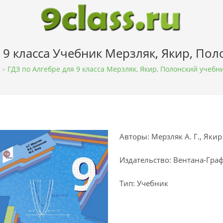
 9 класса Учебник Мерзляк, Якир, По
»
ГДЗ по Алгебре для 9 класса Мерзляк, Якир, Полонский учебн
Авторы: Мерзляк А. Г., Якир 
Издательство: Вентана-Гра
Тип: Учебник