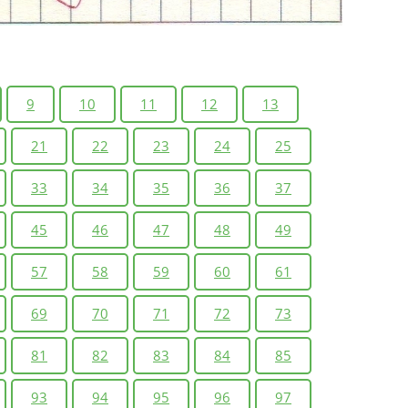
9
10
11
12
13
21
22
23
24
25
33
34
35
36
37
45
46
47
48
49
57
58
59
60
61
69
70
71
72
73
81
82
83
84
85
93
94
95
96
97