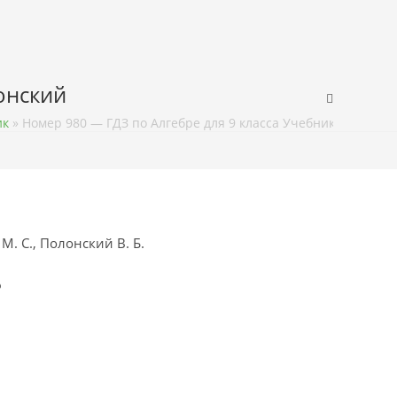
лонский
ик
»
Номер 980 — ГДЗ по Алгебре для 9 класса Учебник Мерзляк,
М. С., Полонский В. Б.
ф