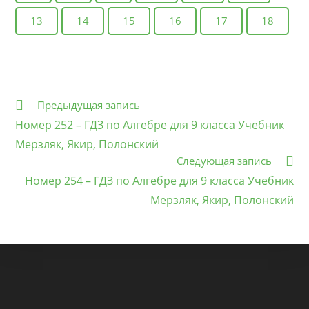
13
14
15
16
17
18
Еще
Предыдущая запись
статьи
Номер 252 – ГДЗ по Алгебре для 9 класса Учебник
Мерзляк, Якир, Полонский
Следующая запись
Номер 254 – ГДЗ по Алгебре для 9 класса Учебник
Мерзляк, Якир, Полонский