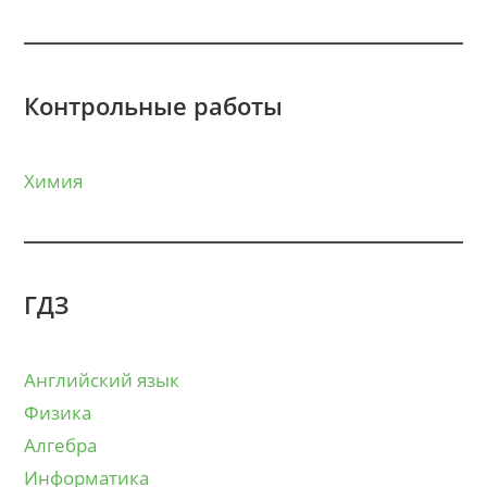
Контрольные работы
Химия
ГДЗ
Английский язык
Физика
Алгебра
Информатика