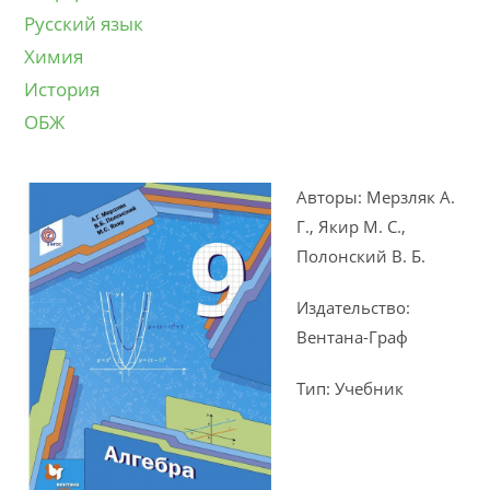
Русский язык
Химия
История
ОБЖ
Авторы: Мерзляк А.
Г., Якир М. С.,
Полонский В. Б.
Издательство:
Вентана-Граф
Тип: Учебник