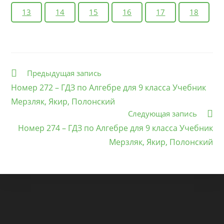
13
14
15
16
17
18
Еще
Предыдущая запись
статьи
Номер 272 – ГДЗ по Алгебре для 9 класса Учебник
Мерзляк, Якир, Полонский
Следующая запись
Номер 274 – ГДЗ по Алгебре для 9 класса Учебник
Мерзляк, Якир, Полонский