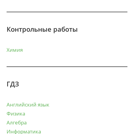
Контрольные работы
Химия
ГДЗ
Английский язык
Физика
Алгебра
Информатика