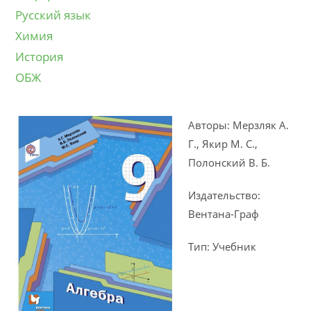
Русский язык
Химия
История
ОБЖ
Авторы: Мерзляк А.
Г., Якир М. С.,
Полонский В. Б.
Издательство:
Вентана-Граф
Тип: Учебник